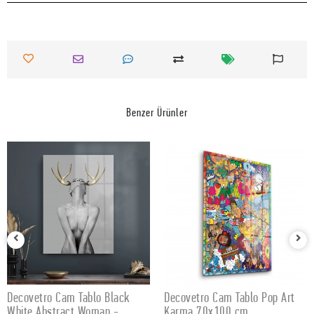
Benzer Ürünler
Decovetro Cam Tablo Black
Decovetro Cam Tablo Pop Art
SEPETE EKLE
SEPETE EKLE
White Abstract Woman -
Karma 70x100 cm