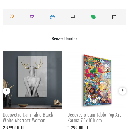
Benzer Ürünler
Decovetro Cam Tablo Black
Decovetro Cam Tablo Pop Art
SEPETE EKLE
SEPETE EKLE
White Abstract Woman -
Karma 70x100 cm
50x70 cm
2.999,00 TL
3.799,00 TL