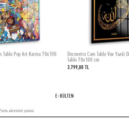
m Tablo Pop Art Karma 70x100
Decovetro Cam Tablo Vav Yazılı Di
SEPETE EKLE
SEPETE EKLE
Tablo 70x100 cm
3.799,00 TL
E-BÜLTEN