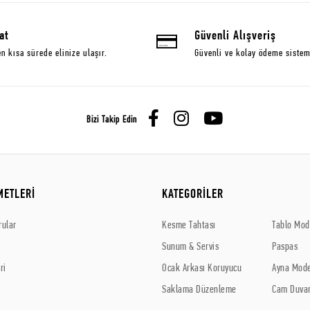
at
Güvenli Alışveriş
en kısa sürede elinize ulaşır.
Güvenli ve kolay ödeme sistem
Bizi Takip Edin
METLERİ
KATEGORİLER
rular
Kesme Tahtası
Tablo Mode
Sunum & Servis
Paspas
ri
Ocak Arkası Koruyucu
Ayna Mode
Saklama Düzenleme
Cam Duvar