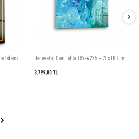
ni İslami
Decovetro Cam Tablo TBY-4275 - 70x100 cm
D
SEPETE EKLE
3.799,00 TL
3