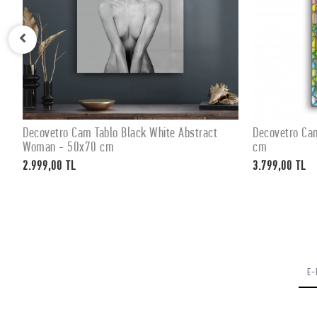
Decovetro Cam Tablo Black White Abstract
Decovetro Ca
SEPETE EKLE
Woman - 50x70 cm
cm
2.999,00 TL
3.799,00 TL