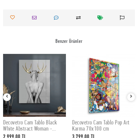
Benzer Ürünler
Decovetro Cam Tablo Black
Decovetro Cam Tablo Pop Art
SEPETE EKLE
SEPETE EKLE
White Abstract Woman -
Karma 70x100 cm
50x70 cm
2.999,00 TL
3.799,00 TL