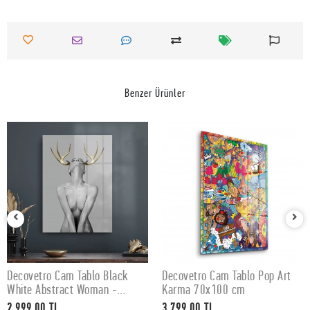
Benzer Ürünler
Decovetro Cam Tablo Black
Decovetro Cam Tablo Pop Art
SEPETE EKLE
SEPETE EKLE
White Abstract Woman -
Karma 70x100 cm
50x70 cm
2.999,00 TL
3.799,00 TL