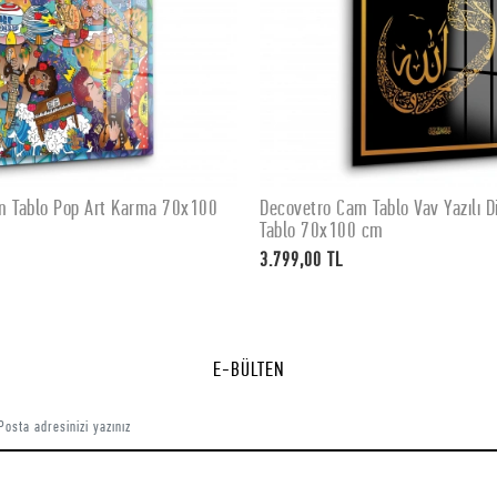
m Tablo Pop Art Karma 70x100
Decovetro Cam Tablo Vav Yazılı Di
SEPETE EKLE
SEPETE EKLE
Tablo 70x100 cm
3.799,00 TL
E-BÜLTEN