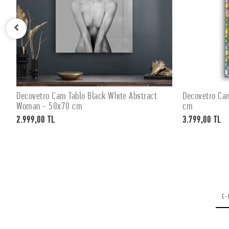
Decovetro Cam Tablo Black White Abstract
Decovetro Ca
SEPETE EKLE
Woman - 50x70 cm
cm
2.999,00 TL
3.799,00 TL