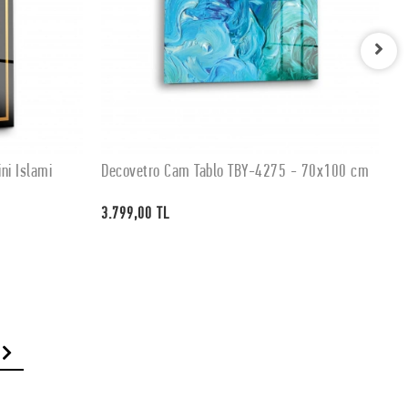
ni İslami
Decovetro Cam Tablo TBY-4275 - 70x100 cm
D
SEPETE EKLE
3.799,00 TL
3