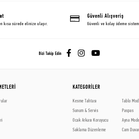
at
Güvenli Alışveriş
en kısa sürede elinize ulaşır.
Güvenli ve kolay ödeme sistem
Bizi Takip Edin
METLERİ
KATEGORİLER
rular
Kesme Tahtası
Tablo Mode
Sunum & Servis
Paspas
ri
Ocak Arkası Koruyucu
Ayna Mode
Saklama Düzenleme
Cam Duvar