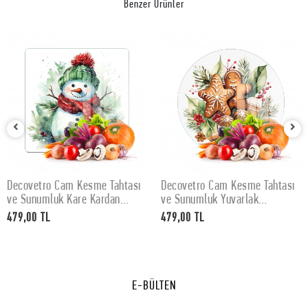
Benzer Ürünler
Decovetro Cam Kesme Tahtası
Decovetro Cam Kesme Tahtası
SEPETE EKLE
SEPETE EKLE
ve Sunumluk Kare Kardan
ve Sunumluk Yuvarlak
Adam Desenli 30 x 30 cm
Gingerbread Yılbaşı Kurabiye
479,00 TL
479,00 TL
Desenli 30 x 30 cm
E-BÜLTEN