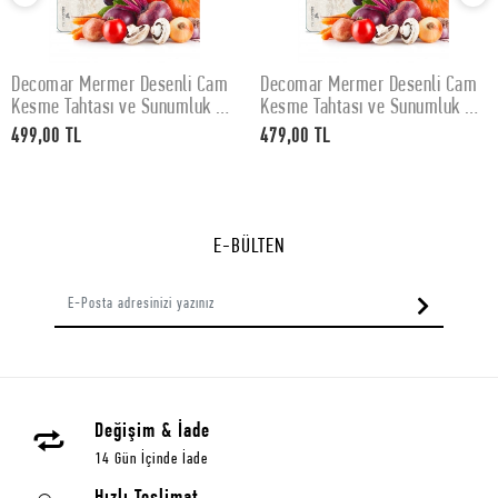
Decomar Mermer Desenli Cam
Decomar Mermer Desenli Cam
SEPETE EKLE
SEPETE EKLE
Kesme Tahtası ve Sunumluk 30
Kesme Tahtası ve Sunumluk 25
x 40 cm
x 35 cm
499,00 TL
479,00 TL
E-BÜLTEN
Değişim & İade
14 Gün İçinde İade