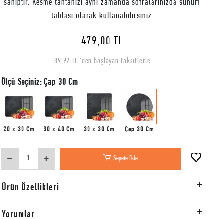
sahiptir. Kesme tahtanızı aynı zamanda sofralarınızda sunum
tablası olarak kullanabilirsiniz.
479,00 TL
39,92 TL 'den başlayan taksitlerle
Ölçü Seçiniz: Çap 30 Cm
20 x 30 Cm
30 x 40 Cm
30 x 30 Cm
Çap 30 Cm
Sepete Ekle
Ürün Özellikleri
Yorumlar