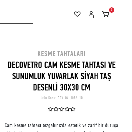
0
KESME TAHTALARI
DECOVETRO CAM KESME TAHTASI VE
SUNUMLUK YUVARLAK SİYAH TAŞ
DESENLİ 30X30 CM
Ürün Kodu:
DCV-OV-1086-1Q
Cam kesme tahtası tezgahınızda estetik ve zarif bir duruşa