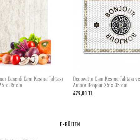
er Desenli Cam Kesme Tahtası
Decovetro Cam Kesme Tahtası v
SEPETE EKLE
SEPETE EKLE
25 x 35 cm
Amore Bonjour 25 x 35 cm
479,00 TL
E-BÜLTEN