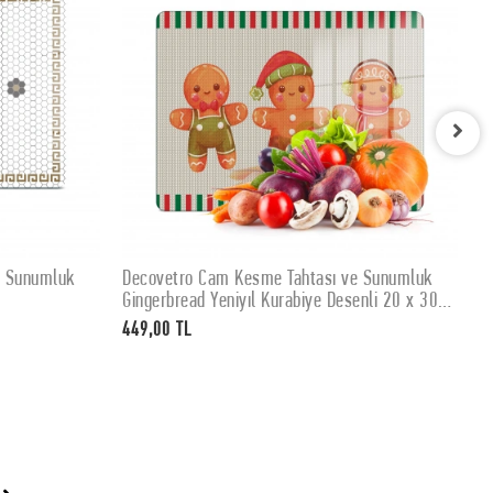
e Sunumluk
Decovetro Cam Kesme Tahtası ve Sunumluk
D
SEPETE EKLE
Gingerbread Yeniyıl Kurabiye Desenli 20 x 30
K
cm
449,00 TL
4