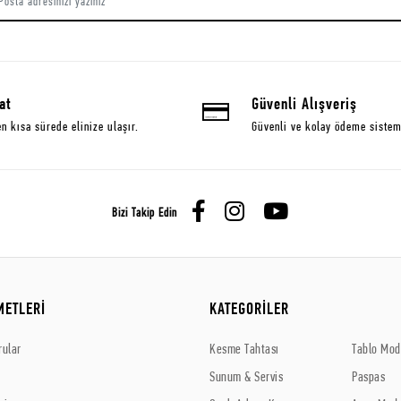
at
Güvenli Alışveriş
en kısa sürede elinize ulaşır.
Güvenli ve kolay ödeme sistem
Bizi Takip Edin
METLERİ
KATEGORİLER
rular
Kesme Tahtası
Tablo Mode
Sunum & Servis
Paspas