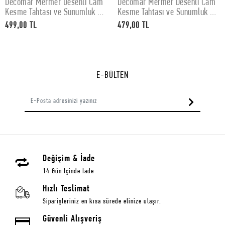
Decomar Mermer Desenli Cam
Decomar Mermer Desenli Cam
SEPETE EKLE
SEPETE EKLE
Kesme Tahtası ve Sunumluk 30
Kesme Tahtası ve Sunumluk 25
x 40 cm
x 35 cm
499,00 TL
479,00 TL
E-BÜLTEN
Değişim & İade
14 Gün İçinde İade
Hızlı Teslimat
Siparişleriniz en kısa sürede elinize ulaşır.
Güvenli Alışveriş