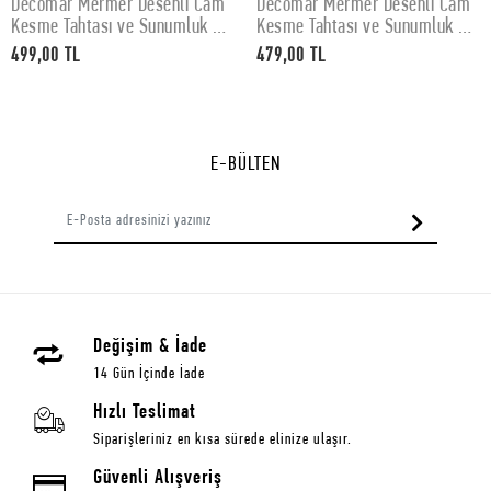
Decomar Mermer Desenli Cam
Decomar Mermer Desenli Cam
SEPETE EKLE
SEPETE EKLE
Kesme Tahtası ve Sunumluk 30
Kesme Tahtası ve Sunumluk 25
x 40 cm
x 35 cm
499,00 TL
479,00 TL
E-BÜLTEN
Değişim & İade
14 Gün İçinde İade
Hızlı Teslimat
Siparişleriniz en kısa sürede elinize ulaşır.
Güvenli Alışveriş