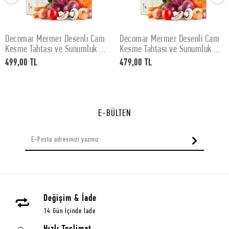
Decomar Mermer Desenli Cam
Decomar Mermer Desenli Cam
SEPETE EKLE
SEPETE EKLE
Kesme Tahtası ve Sunumluk 30
Kesme Tahtası ve Sunumluk 25
x 40 cm
x 35 cm
499,00 TL
479,00 TL
E-BÜLTEN
Değişim & İade
14 Gün İçinde İade