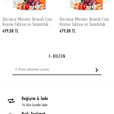
Decomar Mermer Desenli Cam
Decomar Mermer Desenli Cam
SEPETE EKLE
SEPETE EKLE
Kesme Tahtası ve Sunumluk 30
Kesme Tahtası ve Sunumluk 25
x 40 cm
x 35 cm
499,00 TL
479,00 TL
E-BÜLTEN
Değişim & İade
14 Gün İçinde İade