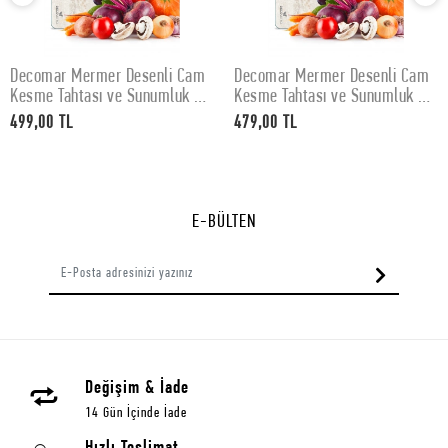
Decomar Mermer Desenli Cam
Decomar Mermer Desenli Cam
SEPETE EKLE
SEPETE EKLE
Kesme Tahtası ve Sunumluk 30
Kesme Tahtası ve Sunumluk 25
x 40 cm
x 35 cm
499,00 TL
479,00 TL
E-BÜLTEN
Değişim & İade
14 Gün İçinde İade