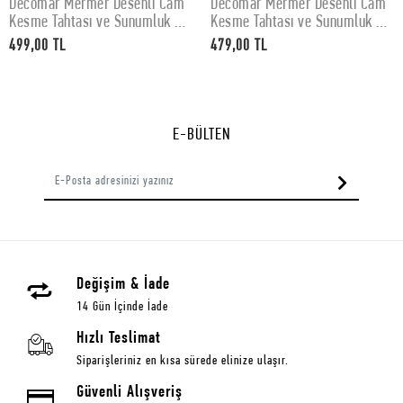
Decomar Mermer Desenli Cam
Decomar Mermer Desenli Cam
SEPETE EKLE
SEPETE EKLE
Kesme Tahtası ve Sunumluk 30
Kesme Tahtası ve Sunumluk 25
x 40 cm
x 35 cm
499,00 TL
479,00 TL
E-BÜLTEN
Değişim & İade
14 Gün İçinde İade
Hızlı Teslimat
Siparişleriniz en kısa sürede elinize ulaşır.
Güvenli Alışveriş