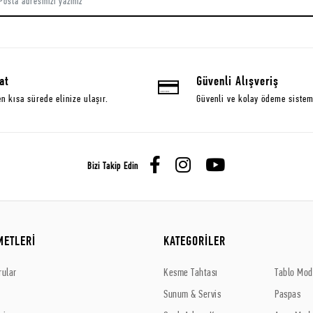
at
Güvenli Alışveriş
en kısa sürede elinize ulaşır.
Güvenli ve kolay ödeme sistem
Bizi Takip Edin
METLERİ
KATEGORİLER
rular
Kesme Tahtası
Tablo Mode
Sunum & Servis
Paspas