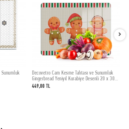
e Sunumluk
Decovetro Cam Kesme Tahtası ve Sunumluk
D
SEPETE EKLE
Gingerbread Yeniyıl Kurabiye Desenli 20 x 30
K
cm
449,00 TL
4