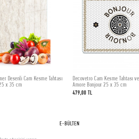
er Desenli Cam Kesme Tahtası
Decovetro Cam Kesme Tahtası v
SEPETE EKLE
SEPETE EKLE
25 x 35 cm
Amore Bonjour 25 x 35 cm
479,00 TL
E-BÜLTEN