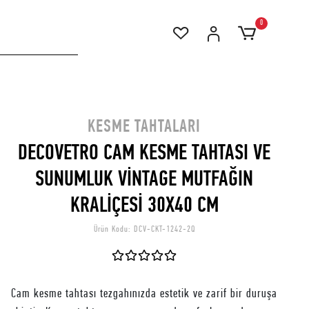
0
KESME TAHTALARI
DECOVETRO CAM KESME TAHTASI VE
SUNUMLUK VİNTAGE MUTFAĞIN
KRALİÇESİ 30X40 CM
Ürün Kodu:
DCV-CKT-1242-2Q
Cam kesme tahtası tezgahınızda estetik ve zarif bir duruşa