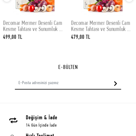
Decomar Mermer Desenli Cam
Decomar Mermer Desenli Cam
SEPETE EKLE
SEPETE EKLE
Kesme Tahtası ve Sunumluk 30
Kesme Tahtası ve Sunumluk 25
x 40 cm
x 35 cm
499,00 TL
479,00 TL
E-BÜLTEN
Değişim & İade
14 Gün İçinde İade