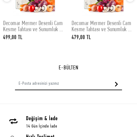
Decomar Mermer Desenli Cam
Decomar Mermer Desenli Cam
SEPETE EKLE
SEPETE EKLE
Kesme Tahtası ve Sunumluk 30
Kesme Tahtası ve Sunumluk 25
x 40 cm
x 35 cm
499,00 TL
479,00 TL
E-BÜLTEN
Değişim & İade
14 Gün İçinde İade