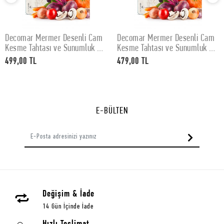
Decomar Mermer Desenli Cam
Decomar Mermer Desenli Cam
SEPETE EKLE
SEPETE EKLE
Kesme Tahtası ve Sunumluk 30
Kesme Tahtası ve Sunumluk 25
x 40 cm
x 35 cm
499,00 TL
479,00 TL
E-BÜLTEN
Değişim & İade
14 Gün İçinde İade