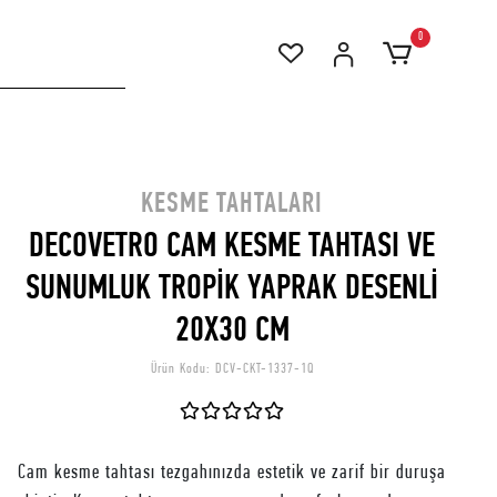
0
KESME TAHTALARI
DECOVETRO CAM KESME TAHTASI VE
SUNUMLUK TROPİK YAPRAK DESENLİ
20X30 CM
Ürün Kodu:
DCV-CKT-1337-1Q
Cam kesme tahtası tezgahınızda estetik ve zarif bir duruşa