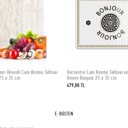
er Desenli Cam Kesme Tahtası
Decovetro Cam Kesme Tahtası v
SEPETE EKLE
SEPETE EKLE
25 x 35 cm
Amore Bonjour 25 x 35 cm
479,00 TL
E-BÜLTEN