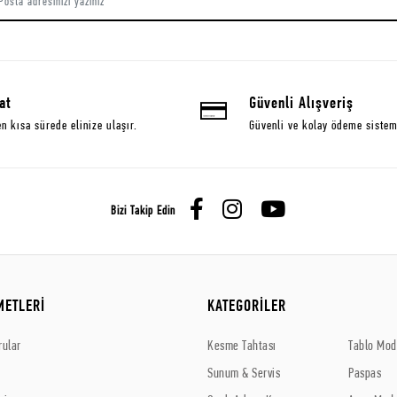
at
Güvenli Alışveriş
en kısa sürede elinize ulaşır.
Güvenli ve kolay ödeme sistem
Bizi Takip Edin
METLERİ
KATEGORİLER
rular
Kesme Tahtası
Tablo Mode
Sunum & Servis
Paspas