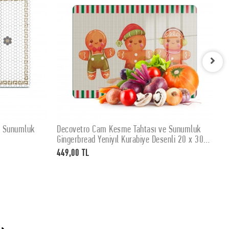
e Sunumluk
Decovetro Cam Kesme Tahtası ve Sunumluk
D
SEPETE EKLE
Gingerbread Yeniyıl Kurabiye Desenli 20 x 30
K
cm
449,00 TL
4