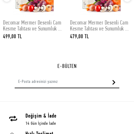
Decomar Mermer Desenli Cam
Decomar Mermer Desenli Cam
SEPETE EKLE
SEPETE EKLE
Kesme Tahtası ve Sunumluk 30
Kesme Tahtası ve Sunumluk 25
x 40 cm
x 35 cm
499,00 TL
479,00 TL
E-BÜLTEN
Değişim & İade
14 Gün İçinde İade