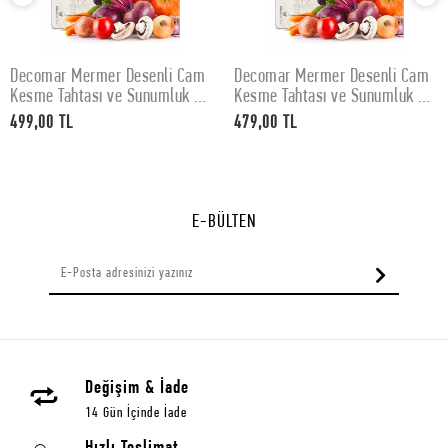
Decomar Mermer Desenli Cam
Decomar Mermer Desenli Cam
SEPETE EKLE
SEPETE EKLE
Kesme Tahtası ve Sunumluk 30
Kesme Tahtası ve Sunumluk 25
x 40 cm
x 35 cm
499,00 TL
479,00 TL
E-BÜLTEN
Değişim & İade
14 Gün İçinde İade