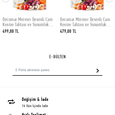
Decomar Mermer Desenli Cam
Decomar Mermer Desenli Cam
SEPETE EKLE
SEPETE EKLE
Kesme Tahtası ve Sunumluk 30
Kesme Tahtası ve Sunumluk 25
x 40 cm
x 35 cm
499,00 TL
479,00 TL
E-BÜLTEN
Değişim & İade
14 Gün İçinde İade