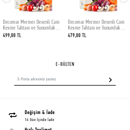
Decomar Mermer Desenli Cam
Decomar Mermer Desenli Cam
SEPETE EKLE
SEPETE EKLE
Kesme Tahtası ve Sunumluk 30
Kesme Tahtası ve Sunumluk 25
x 40 cm
x 35 cm
499,00 TL
479,00 TL
E-BÜLTEN
Değişim & İade
14 Gün İçinde İade