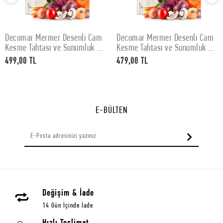
Decomar Mermer Desenli Cam
Decomar Mermer Desenli Cam
SEPETE EKLE
SEPETE EKLE
Kesme Tahtası ve Sunumluk 30
Kesme Tahtası ve Sunumluk 25
x 40 cm
x 35 cm
499,00 TL
479,00 TL
E-BÜLTEN
Değişim & İade
14 Gün İçinde İade