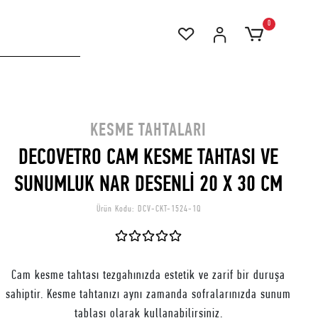
0
KESME TAHTALARI
DECOVETRO CAM KESME TAHTASI VE
SUNUMLUK NAR DESENLİ 20 X 30 CM
Ürün Kodu:
DCV-CKT-1524-1Q
Cam kesme tahtası tezgahınızda estetik ve zarif bir duruşa
sahiptir. Kesme tahtanızı aynı zamanda sofralarınızda sunum
tablası olarak kullanabilirsiniz.