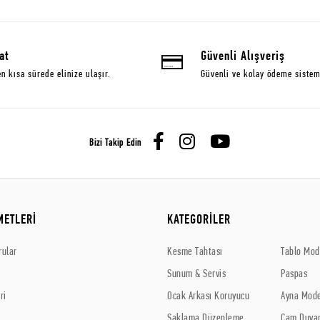
at
Güvenli Alışveriş
en kısa sürede elinize ulaşır.
Güvenli ve kolay ödeme sistem
Bizi Takip Edin
METLERİ
KATEGORİLER
rular
Kesme Tahtası
Tablo Mode
Sunum & Servis
Paspas
ri
Ocak Arkası Koruyucu
Ayna Mode
Saklama Düzenleme
Cam Duvar