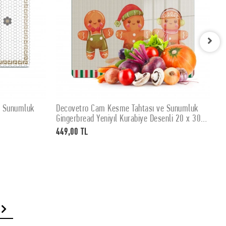
e Sunumluk
Decovetro Cam Kesme Tahtası ve Sunumluk
D
SEPETE EKLE
Gingerbread Yeniyıl Kurabiye Desenli 20 x 30
K
cm
449,00 TL
4