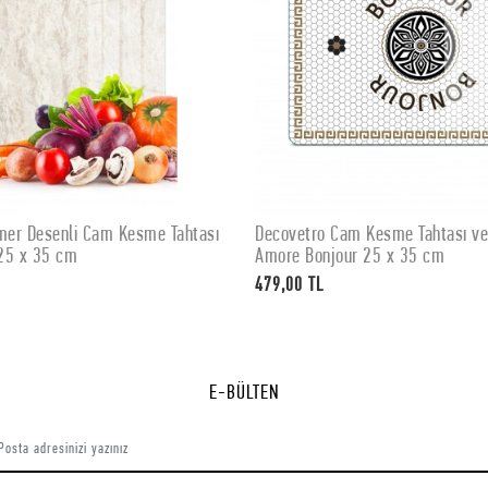
er Desenli Cam Kesme Tahtası
Decovetro Cam Kesme Tahtası v
SEPETE EKLE
SEPETE EKLE
25 x 35 cm
Amore Bonjour 25 x 35 cm
479,00 TL
E-BÜLTEN