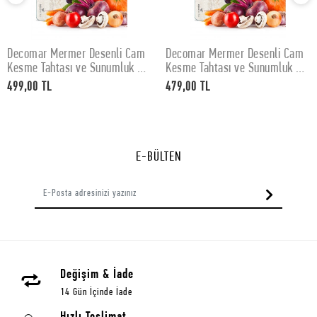
Decomar Mermer Desenli Cam
Decomar Mermer Desenli Cam
SEPETE EKLE
SEPETE EKLE
Kesme Tahtası ve Sunumluk 30
Kesme Tahtası ve Sunumluk 25
x 40 cm
x 35 cm
499,00 TL
479,00 TL
E-BÜLTEN
Değişim & İade
14 Gün İçinde İade