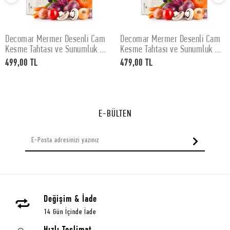
Decomar Mermer Desenli Cam
Decomar Mermer Desenli Cam
SEPETE EKLE
SEPETE EKLE
Kesme Tahtası ve Sunumluk 30
Kesme Tahtası ve Sunumluk 25
x 40 cm
x 35 cm
499,00 TL
479,00 TL
E-BÜLTEN
Değişim & İade
14 Gün İçinde İade