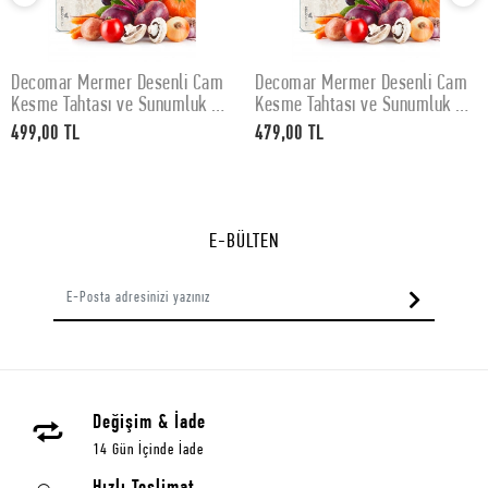
Decomar Mermer Desenli Cam
Decomar Mermer Desenli Cam
SEPETE EKLE
SEPETE EKLE
Kesme Tahtası ve Sunumluk 30
Kesme Tahtası ve Sunumluk 25
x 40 cm
x 35 cm
499,00 TL
479,00 TL
E-BÜLTEN
Değişim & İade
14 Gün İçinde İade