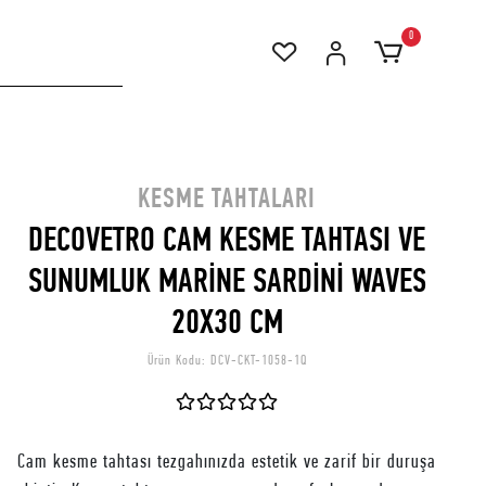
0
KESME TAHTALARI
DECOVETRO CAM KESME TAHTASI VE
SUNUMLUK MARİNE SARDİNİ WAVES
20X30 CM
Ürün Kodu:
DCV-CKT-1058-1Q
Cam kesme tahtası tezgahınızda estetik ve zarif bir duruşa