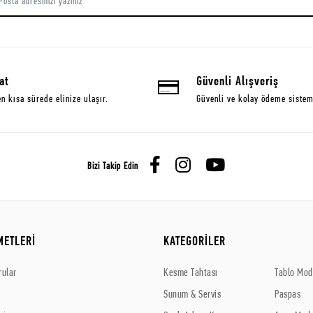
at
Güvenli Alışveriş
en kısa sürede elinize ulaşır.
Güvenli ve kolay ödeme sistem
Bizi Takip Edin
METLERİ
KATEGORİLER
rular
Kesme Tahtası
Tablo Mode
Sunum & Servis
Paspas