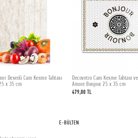
er Desenli Cam Kesme Tahtası
Decovetro Cam Kesme Tahtası v
SEPETE EKLE
SEPETE EKLE
25 x 35 cm
Amore Bonjour 25 x 35 cm
479,00 TL
E-BÜLTEN