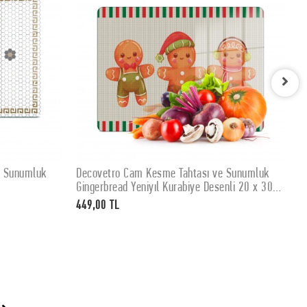
e Sunumluk
Decovetro Cam Kesme Tahtası ve Sunumluk
D
SEPETE EKLE
Gingerbread Yeniyıl Kurabiye Desenli 20 x 30
K
cm
449,00 TL
4