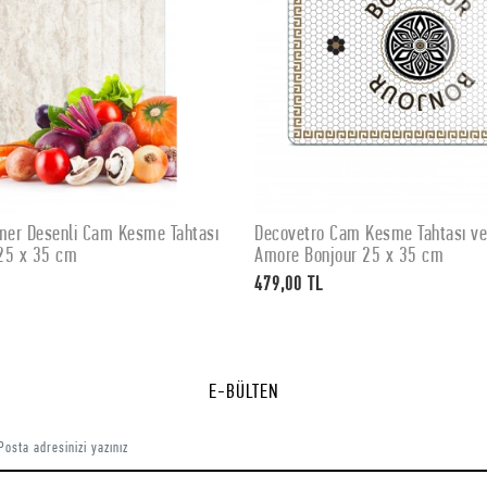
er Desenli Cam Kesme Tahtası
Decovetro Cam Kesme Tahtası v
SEPETE EKLE
SEPETE EKLE
25 x 35 cm
Amore Bonjour 25 x 35 cm
479,00 TL
E-BÜLTEN