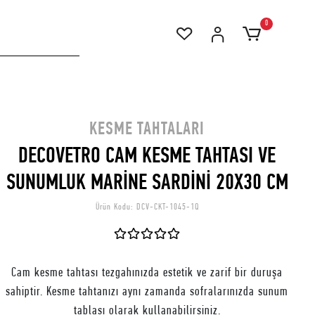
0
KESME TAHTALARI
DECOVETRO CAM KESME TAHTASI VE
SUNUMLUK MARİNE SARDİNİ 20X30 CM
Ürün Kodu:
DCV-CKT-1045-1Q
Cam kesme tahtası tezgahınızda estetik ve zarif bir duruşa
sahiptir. Kesme tahtanızı aynı zamanda sofralarınızda sunum
tablası olarak kullanabilirsiniz.