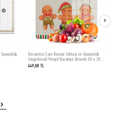
e Sunumluk
Decovetro Cam Kesme Tahtası ve Sunumluk
D
SEPETE EKLE
Gingerbread Yeniyıl Kurabiye Desenli 20 x 30
K
cm
449,00 TL
4