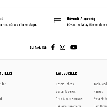
at
Güvenli Alışveriş
en kısa sürede elinize ulaşır.
Güvenli ve kolay ödeme sistem
Bizi Takip Edin
METLERİ
KATEGORİLER
rular
Kesme Tahtası
Tablo Mode
Sunum & Servis
Paspas
ri
Ocak Arkası Koruyucu
Ayna Mode
Saklama Düzenleme
Cam Duvar