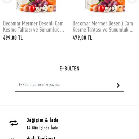
Decomar Mermer Desenli Cam
Decomar Mermer Desenli Cam
SEPETE EKLE
SEPETE EKLE
Kesme Tahtası ve Sunumluk 30
Kesme Tahtası ve Sunumluk 25
x 40 cm
x 35 cm
499,00 TL
479,00 TL
E-BÜLTEN
Değişim & İade
14 Gün İçinde İade