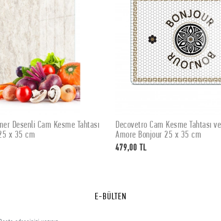
er Desenli Cam Kesme Tahtası
Decovetro Cam Kesme Tahtası v
SEPETE EKLE
SEPETE EKLE
25 x 35 cm
Amore Bonjour 25 x 35 cm
479,00 TL
E-BÜLTEN