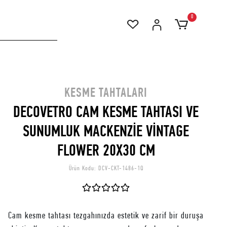
0
KESME TAHTALARI
DECOVETRO CAM KESME TAHTASI VE
SUNUMLUK MACKENZİE VİNTAGE
FLOWER 20X30 CM
Ürün Kodu:
DCV-CKT-1486-1Q
Cam kesme tahtası tezgahınızda estetik ve zarif bir duruşa