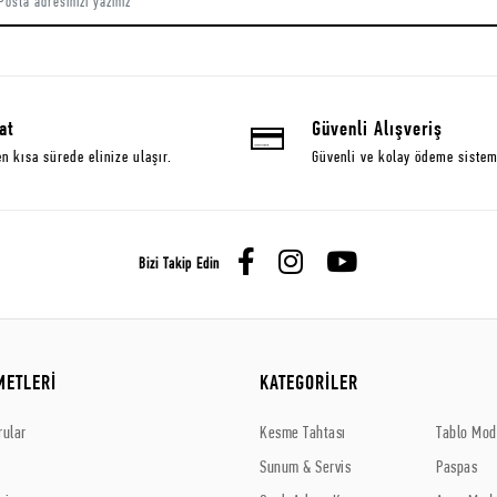
at
Güvenli Alışveriş
en kısa sürede elinize ulaşır.
Güvenli ve kolay ödeme sistem
Bizi Takip Edin
METLERİ
KATEGORİLER
rular
Kesme Tahtası
Tablo Mode
Sunum & Servis
Paspas