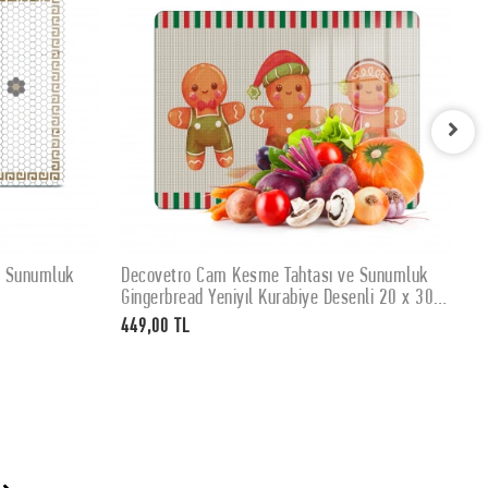
e Sunumluk
Decovetro Cam Kesme Tahtası ve Sunumluk
D
SEPETE EKLE
Gingerbread Yeniyıl Kurabiye Desenli 20 x 30
K
cm
449,00 TL
4