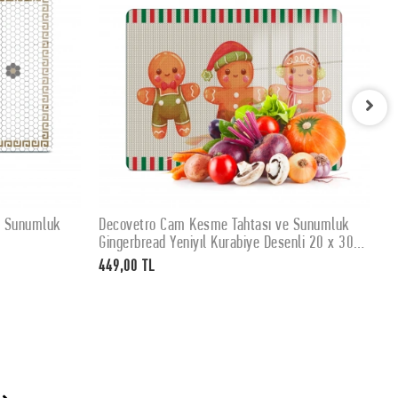
e Sunumluk
Decovetro Cam Kesme Tahtası ve Sunumluk
D
SEPETE EKLE
Gingerbread Yeniyıl Kurabiye Desenli 20 x 30
K
cm
449,00 TL
4