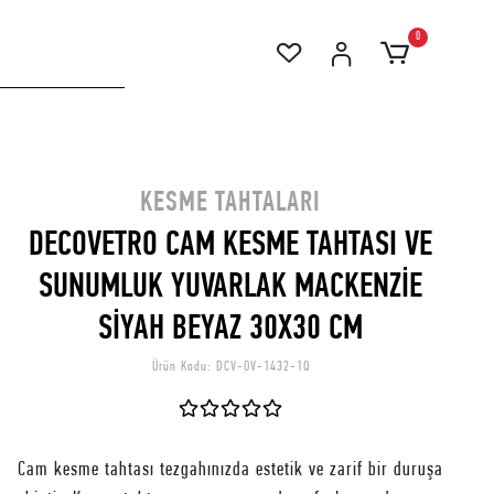
0
KESME TAHTALARI
DECOVETRO CAM KESME TAHTASI VE
SUNUMLUK YUVARLAK MACKENZİE
SİYAH BEYAZ 30X30 CM
Ürün Kodu:
DCV-OV-1432-1Q
Cam kesme tahtası tezgahınızda estetik ve zarif bir duruşa