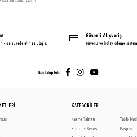
at
Güvenli Alışveriş
en kısa sürede elinize ulaşır.
Güvenli ve kolay ödeme sistem
Bizi Takip Edin
METLERİ
KATEGORİLER
rular
Kesme Tahtası
Tablo Mode
Sunum & Servis
Paspas