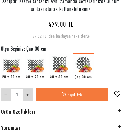
sahiptir. Kesme tahtanızı aynı zamanda sofralarınızda sunum
tablası olarak kullanabilirsiniz.
479,00 TL
39,92 TL 'den başlayan taksitlerle
Ölçü Seçiniz: Çap 30 cm
20 x 30 cm
30 x 40 cm
30 x 30 cm
Çap 30 cm
Sepete Ekle
Ürün Özellikleri
Yorumlar