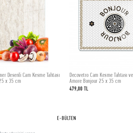
er Desenli Cam Kesme Tahtası
Decovetro Cam Kesme Tahtası v
SEPETE EKLE
SEPETE EKLE
25 x 35 cm
Amore Bonjour 25 x 35 cm
479,00 TL
E-BÜLTEN