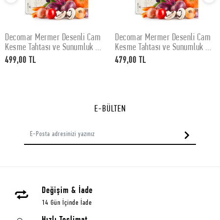
Decomar Mermer Desenli Cam
Decomar Mermer Desenli Cam
SEPETE EKLE
SEPETE EKLE
Kesme Tahtası ve Sunumluk 30
Kesme Tahtası ve Sunumluk 25
x 40 cm
x 35 cm
499,00 TL
479,00 TL
E-BÜLTEN
Değişim & İade
14 Gün İçinde İade