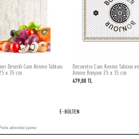
er Desenli Cam Kesme Tahtası
Decovetro Cam Kesme Tahtası v
SEPETE EKLE
SEPETE EKLE
25 x 35 cm
Amore Bonjour 25 x 35 cm
479,00 TL
E-BÜLTEN