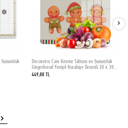
e Sunumluk
Decovetro Cam Kesme Tahtası ve Sunumluk
D
SEPETE EKLE
Gingerbread Yeniyıl Kurabiye Desenli 20 x 30
K
cm
449,00 TL
4