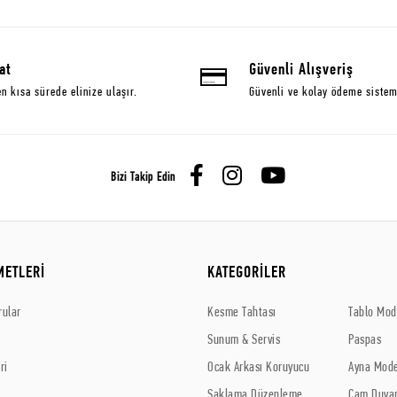
at
Güvenli Alışveriş
en kısa sürede elinize ulaşır.
Güvenli ve kolay ödeme sistem
Bizi Takip Edin
METLERİ
KATEGORİLER
rular
Kesme Tahtası
Tablo Mode
Sunum & Servis
Paspas
ri
Ocak Arkası Koruyucu
Ayna Mode
Saklama Düzenleme
Cam Duvar