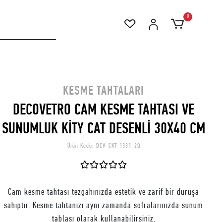
0
KESME TAHTALARI
DECOVETRO CAM KESME TAHTASI VE
SUNUMLUK KİTY CAT DESENLİ 30X40 CM
Ürün Kodu:
DCV-CKT-1331-2Q
Cam kesme tahtası tezgahınızda estetik ve zarif bir duruşa
sahiptir. Kesme tahtanızı aynı zamanda sofralarınızda sunum
tablası olarak kullanabilirsiniz.