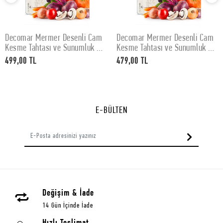
Decomar Mermer Desenli Cam
Decomar Mermer Desenli Cam
SEPETE EKLE
SEPETE EKLE
Kesme Tahtası ve Sunumluk 30
Kesme Tahtası ve Sunumluk 25
x 40 cm
x 35 cm
499,00 TL
479,00 TL
E-BÜLTEN
Değişim & İade
14 Gün İçinde İade