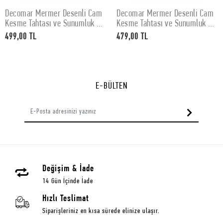
Decomar Mermer Desenli Cam
Decomar Mermer Desenli Cam
SEPETE EKLE
SEPETE EKLE
Kesme Tahtası ve Sunumluk 30
Kesme Tahtası ve Sunumluk 25
x 40 cm
x 35 cm
499,00 TL
479,00 TL
E-BÜLTEN
Değişim & İade
14 Gün İçinde İade
Hızlı Teslimat
Siparişleriniz en kısa sürede elinize ulaşır.