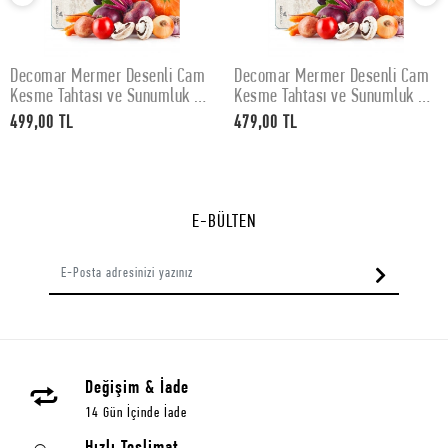
Decomar Mermer Desenli Cam
Decomar Mermer Desenli Cam
SEPETE EKLE
SEPETE EKLE
Kesme Tahtası ve Sunumluk 30
Kesme Tahtası ve Sunumluk 25
x 40 cm
x 35 cm
499,00 TL
479,00 TL
E-BÜLTEN
Değişim & İade
14 Gün İçinde İade