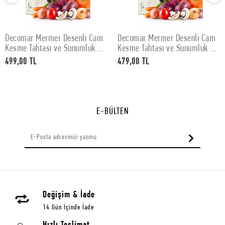
Decomar Mermer Desenli Cam
Decomar Mermer Desenli Cam
SEPETE EKLE
SEPETE EKLE
Kesme Tahtası ve Sunumluk 30
Kesme Tahtası ve Sunumluk 25
x 40 cm
x 35 cm
499,00 TL
479,00 TL
E-BÜLTEN
Değişim & İade
14 Gün İçinde İade