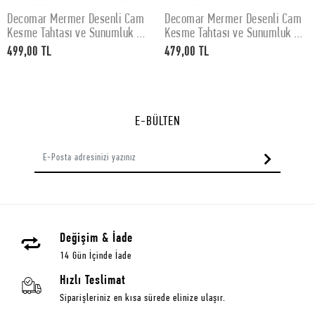
Decomar Mermer Desenli Cam
Decomar Mermer Desenli Cam
SEPETE EKLE
SEPETE EKLE
Kesme Tahtası ve Sunumluk 30
Kesme Tahtası ve Sunumluk 25
x 40 cm
x 35 cm
499,00 TL
479,00 TL
E-BÜLTEN
Değişim & İade
14 Gün İçinde İade
Hızlı Teslimat
Siparişleriniz en kısa sürede elinize ulaşır.