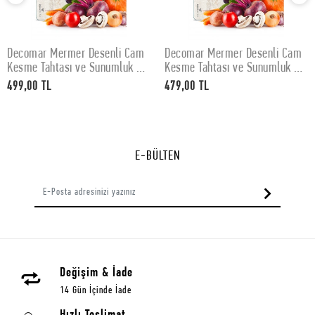
Decomar Mermer Desenli Cam
Decomar Mermer Desenli Cam
SEPETE EKLE
SEPETE EKLE
Kesme Tahtası ve Sunumluk 30
Kesme Tahtası ve Sunumluk 25
x 40 cm
x 35 cm
499,00 TL
479,00 TL
E-BÜLTEN
Değişim & İade
14 Gün İçinde İade