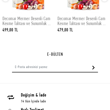
Decomar Mermer Desenli Cam
Decomar Mermer Desenli Cam
SEPETE EKLE
SEPETE EKLE
Kesme Tahtası ve Sunumluk 30
Kesme Tahtası ve Sunumluk 25
x 40 cm
x 35 cm
499,00 TL
479,00 TL
E-BÜLTEN
Değişim & İade
14 Gün İçinde İade