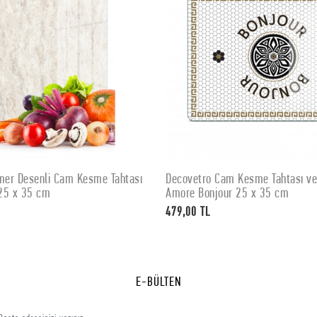
er Desenli Cam Kesme Tahtası
Decovetro Cam Kesme Tahtası v
SEPETE EKLE
SEPETE EKLE
25 x 35 cm
Amore Bonjour 25 x 35 cm
479,00 TL
E-BÜLTEN