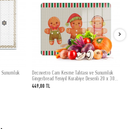
e Sunumluk
Decovetro Cam Kesme Tahtası ve Sunumluk
D
SEPETE EKLE
Gingerbread Yeniyıl Kurabiye Desenli 20 x 30
K
cm
449,00 TL
4