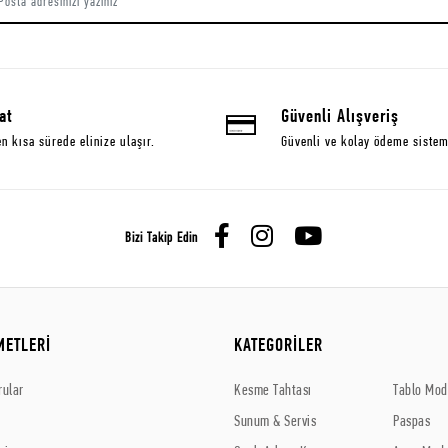
at
Güvenli Alışveriş
en kısa sürede elinize ulaşır.
Güvenli ve kolay ödeme sistem
Bizi Takip Edin
METLERİ
KATEGORİLER
rular
Kesme Tahtası
Tablo Mode
Sunum & Servis
Paspas