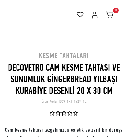
0
KESME TAHTALARI
DECOVETRO CAM KESME TAHTASI VE
SUNUMLUK GİNGERBREAD YILBAŞI
KURABİYE DESENLİ 20 X 30 CM
Ürün Kodu:
DCV-CKT-1529-1Q
Cam kesme tahtası tezgahınızda estetik ve zarif bir duruşa