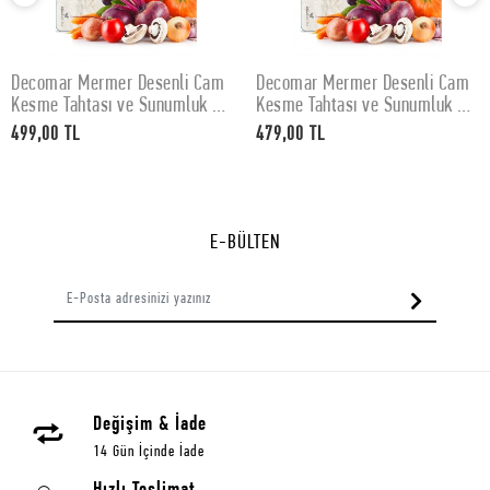
Decomar Mermer Desenli Cam
Decomar Mermer Desenli Cam
SEPETE EKLE
SEPETE EKLE
Kesme Tahtası ve Sunumluk 30
Kesme Tahtası ve Sunumluk 25
x 40 cm
x 35 cm
499,00 TL
479,00 TL
E-BÜLTEN
Değişim & İade
14 Gün İçinde İade