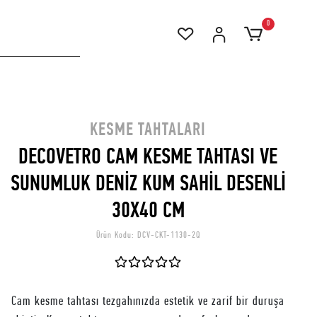
0
KESME TAHTALARI
DECOVETRO CAM KESME TAHTASI VE
SUNUMLUK DENİZ KUM SAHİL DESENLİ
30X40 CM
Ürün Kodu:
DCV-CKT-1130-2Q
Cam kesme tahtası tezgahınızda estetik ve zarif bir duruşa