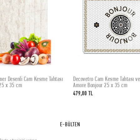
er Desenli Cam Kesme Tahtası
Decovetro Cam Kesme Tahtası v
SEPETE EKLE
SEPETE EKLE
25 x 35 cm
Amore Bonjour 25 x 35 cm
479,00 TL
E-BÜLTEN