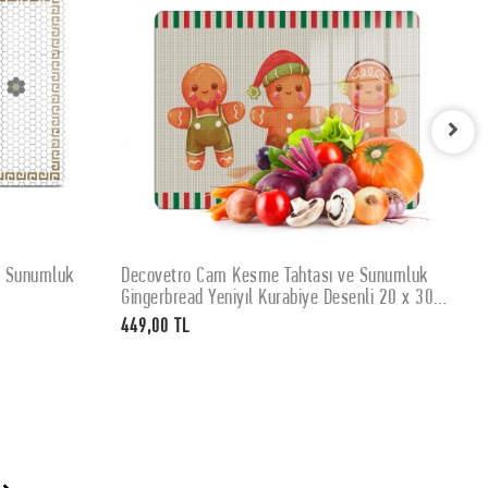
e Sunumluk
Decovetro Cam Kesme Tahtası ve Sunumluk
D
SEPETE EKLE
Gingerbread Yeniyıl Kurabiye Desenli 20 x 30
K
cm
449,00 TL
4