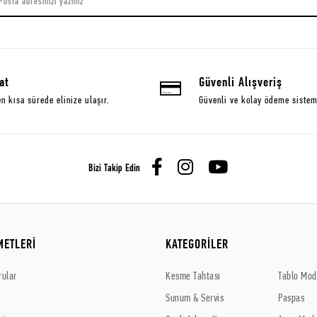
at
Güvenli Alışveriş
en kısa sürede elinize ulaşır.
Güvenli ve kolay ödeme sistem
Bizi Takip Edin
METLERİ
KATEGORİLER
rular
Kesme Tahtası
Tablo Mode
Sunum & Servis
Paspas