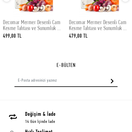
Decomar Mermer Desenli Cam
Decomar Mermer Desenli Cam
SEPETE EKLE
SEPETE EKLE
Kesme Tahtası ve Sunumluk 30
Kesme Tahtası ve Sunumluk 25
x 40 cm
x 35 cm
499,00 TL
479,00 TL
E-BÜLTEN
Değişim & İade
14 Gün İçinde İade