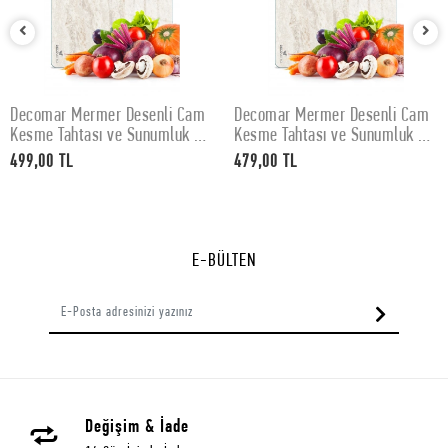
Decomar Mermer Desenli Cam
Decomar Mermer Desenli Cam
SEPETE EKLE
SEPETE EKLE
Kesme Tahtası ve Sunumluk 30
Kesme Tahtası ve Sunumluk 25
x 40 cm
x 35 cm
499,00 TL
479,00 TL
E-BÜLTEN
Değişim & İade