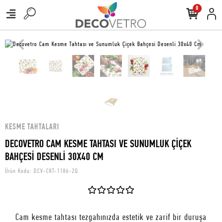
0
KESME TAHTALARI
DECOVETRO CAM KESME TAHTASI VE SUNUMLUK ÇİÇEK
BAHÇESİ DESENLİ 30X40 CM
Ürün Kodu:
DCV-CKT-1186-2Q
Cam kesme tahtası tezgahınızda estetik ve zarif bir duruşa