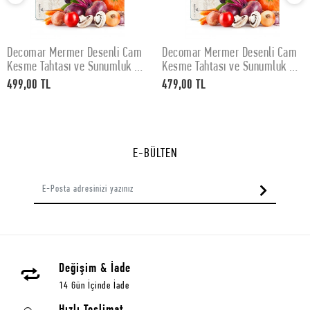
Decomar Mermer Desenli Cam
Decomar Mermer Desenli Cam
SEPETE EKLE
SEPETE EKLE
Kesme Tahtası ve Sunumluk 30
Kesme Tahtası ve Sunumluk 25
x 40 cm
x 35 cm
499,00 TL
479,00 TL
E-BÜLTEN
Değişim & İade
14 Gün İçinde İade