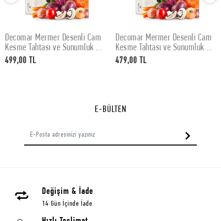
Decomar Mermer Desenli Cam
Decomar Mermer Desenli Cam
SEPETE EKLE
SEPETE EKLE
Kesme Tahtası ve Sunumluk 30
Kesme Tahtası ve Sunumluk 25
x 40 cm
x 35 cm
499,00 TL
479,00 TL
E-BÜLTEN
Değişim & İade
14 Gün İçinde İade